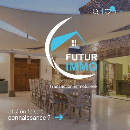
Langue
0
fr
Langue
0
Accueil
fr
et si on faisait
connaissance ?