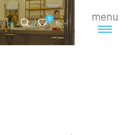
menu
Langue
0
fr