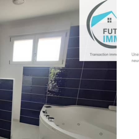
Une 
neuv